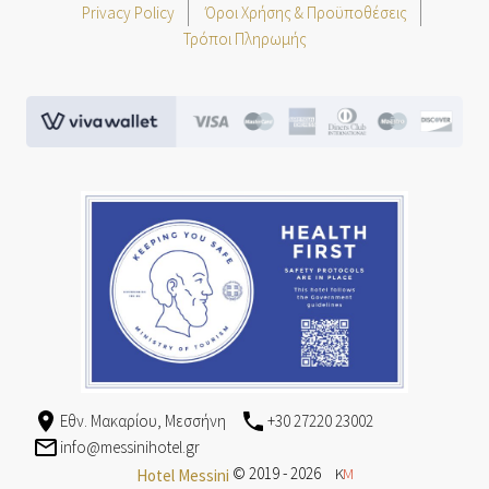
Privacy Policy
Όροι Χρήσης & Προϋποθέσεις
Τρόποι Πληρωμής
viva.png
greece-safe.jpg
Εθν. Μακαρίου, Μεσσήνη
+30 27220 23002
info@messinihotel.gr
© 2019 - 2026
K
M
Hotel Messini