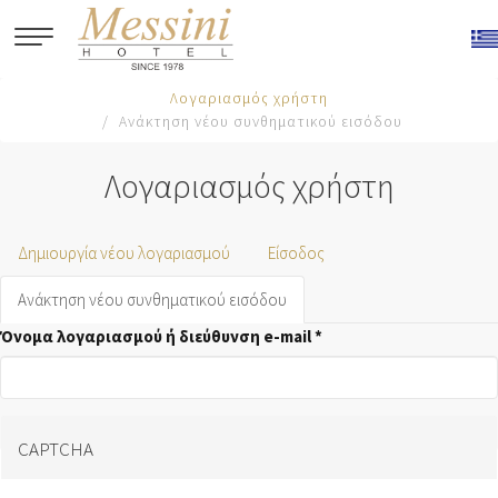
Παράκαμψη προς το κυρίως περιεχόμενο
Λογαριασμός χρήστη
Ανάκτηση νέου συνθηματικού εισόδου
Λογαριασμός χρήστη
Πρωτεύουσες καρτέλες
Δημιουργία νέου λογαριασμού
Είσοδος
Ανάκτηση νέου συνθηματικού εισόδου
(ενεργή
καρτέλα)
Όνομα λογαριασμού ή διεύθυνση e-mail
*
CAPTCHA