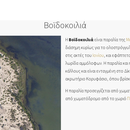
Βοϊδοκοιλιά
Η
Βοϊδοκοιλιά
είναι παραλία της
Μ
διάσημη κυρίως για το ολοστρόγγυλ
στις ακτές του
Ιονίου
, και εφάπτετ
λωρίδα αμμόλοφων. Η παραλία και η
κάλλους και είναι ενταγμένη στο Δί
ακρωτήριο Κορυφάσιο, όπου βρίσκο
Η παραλία προσεγγίζεται από χωματ
από χωματόδρομο από το χωριό
Π