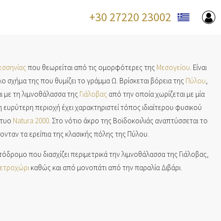
+30 27220 23002
εσσηνίας
που θεωρείται από τις ομορφότερες της
Μεσογείου
. Είναι
ο σχήμα της που θυμίζει το γράμμα Ω. Βρίσκεται βόρεια της
Πύλου
,
αι με τη λιμνοθάλασσα της
Γιάλοβας
από την οποία χωρίζεται με μία
 ευρύτερη περιοχή έχει χαρακτηριστεί τόπος ιδιαίτερου φυσικού
κτυο
Natura 2000
. Στο νότιο άκρο της Βοϊδοκοιλιάς αναπτύσσεται το
νταν τα ερείπια της κλασικής πόλης της Πύλου.
όδρομο που διασχίζει περιμετρικά την λιμνοθάλασσα της Γιάλοβας,
ετροχώρι
καθώς και από μονοπάτι από την παραλία Διβάρι.